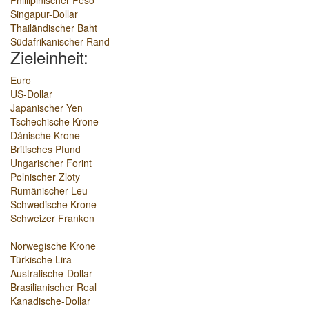
Phillipinischer Peso
Singapur-Dollar
Thailändischer Baht
Südafrikanischer Rand
Zieleinheit:
Euro
US-Dollar
Japanischer Yen
Tschechische Krone
Dänische Krone
Britisches Pfund
Ungarischer Forint
Polnischer Zloty
Rumänischer Leu
Schwedische Krone
Schweizer Franken
Norwegische Krone
Türkische Lira
Australische-Dollar
Brasilianischer Real
Kanadische-Dollar