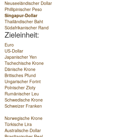
Neuseeländischer Dollar
Phillipinischer Peso
Singapur-Dollar
Thailändischer Baht
Südafrikanischer Rand
Zieleinheit:
Euro
US-Dollar
Japanischer Yen
Tschechische Krone
Dänische Krone
Britisches Pfund
Ungarischer Forint
Polnischer Zloty
Rumänischer Leu
Schwedische Krone
Schweizer Franken
Norwegische Krone
Türkische Lira
Australische-Dollar
Brasilianischer Real