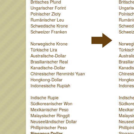
Britisches Pfund
Britisch
Ungarischer Forint
Ungaris
Polnischer Zloty
Polnisch
Rumänischer Leu
Rumäni
Schwedische Krone
Schwed
Schweizer Franken
Schweiz
Norwegische Krone
Norweg
Türkische Lira
Türkisch
Australische-Dollar
Australi
Brasilianischer Real
Brasilia
Kanadische-Dollar
Kanadis
Chinesischer Renminbi Yuan
Chinesi
Hongkong-Dollar
Hongkon
Indonesische Rupiah
Indones
Indische Rupie
Indisch
Südkoreanischer Won
Südkor
Mexikanischer Peso
Mexikan
Malaysischer Ringgit
Malaysi
Neuseeländischer Dollar
Neuseel
Phillipinischer Peso
Phillipi
Singapur-Dollar
Singapu