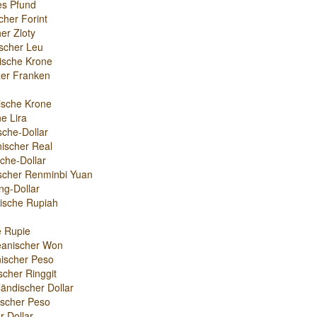
es Pfund
cher Forint
er Zloty
scher Leu
ische Krone
er Franken
ische Krone
e Lira
sche-Dollar
nischer Real
che-Dollar
scher Renminbi Yuan
g-Dollar
ische Rupiah
e Rupie
eanischer Won
ischer Peso
scher Ringgit
ändischer Dollar
nischer Peso
r-Dollar