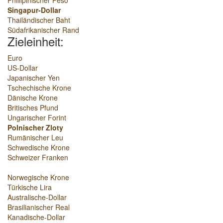
Phillipinischer Peso
Singapur-Dollar
Thailändischer Baht
Südafrikanischer Rand
Zieleinheit:
Euro
US-Dollar
Japanischer Yen
Tschechische Krone
Dänische Krone
Britisches Pfund
Ungarischer Forint
Polnischer Zloty
Rumänischer Leu
Schwedische Krone
Schweizer Franken
Norwegische Krone
Türkische Lira
Australische-Dollar
Brasilianischer Real
Kanadische-Dollar