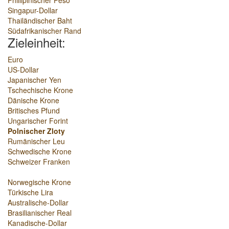
Phillipinischer Peso
Singapur-Dollar
Thailändischer Baht
Südafrikanischer Rand
Zieleinheit:
Euro
US-Dollar
Japanischer Yen
Tschechische Krone
Dänische Krone
Britisches Pfund
Ungarischer Forint
Polnischer Zloty
Rumänischer Leu
Schwedische Krone
Schweizer Franken
Norwegische Krone
Türkische Lira
Australische-Dollar
Brasilianischer Real
Kanadische-Dollar