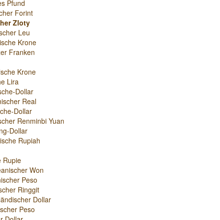
es Pfund
cher Forint
her Zloty
scher Leu
ische Krone
er Franken
ische Krone
e Lira
sche-Dollar
nischer Real
che-Dollar
scher Renminbi Yuan
g-Dollar
ische Rupiah
e Rupie
eanischer Won
ischer Peso
scher Ringgit
ändischer Dollar
nischer Peso
r-Dollar