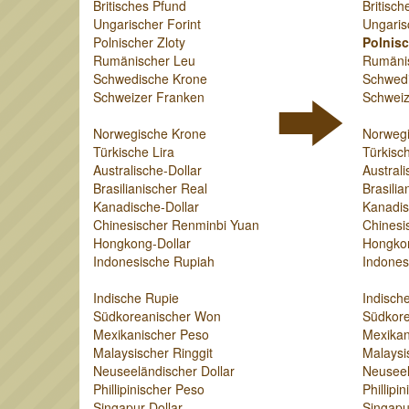
Britisches Pfund
Britisch
Ungarischer Forint
Ungaris
Polnischer Zloty
Polnisc
Rumänischer Leu
Rumäni
Schwedische Krone
Schwed
Schweizer Franken
Schweiz
Norwegische Krone
Norweg
Türkische Lira
Türkisch
Australische-Dollar
Australi
Brasilianischer Real
Brasilia
Kanadische-Dollar
Kanadis
Chinesischer Renminbi Yuan
Chinesi
Hongkong-Dollar
Hongkon
Indonesische Rupiah
Indones
Indische Rupie
Indisch
Südkoreanischer Won
Südkor
Mexikanischer Peso
Mexikan
Malaysischer Ringgit
Malaysi
Neuseeländischer Dollar
Neuseel
Phillipinischer Peso
Phillipi
Singapur-Dollar
Singapu