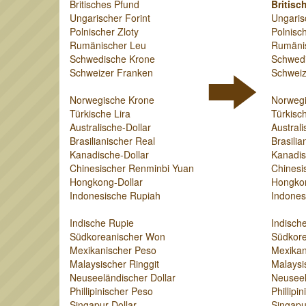
Britisches Pfund
Britisc
Ungarischer Forint
Ungaris
Polnischer Zloty
Polnisch
Rumänischer Leu
Rumäni
Schwedische Krone
Schwed
Schweizer Franken
Schweiz
Norwegische Krone
Norweg
Türkische Lira
Türkisch
Australische-Dollar
Australi
Brasilianischer Real
Brasilia
Kanadische-Dollar
Kanadis
Chinesischer Renminbi Yuan
Chinesi
Hongkong-Dollar
Hongkon
Indonesische Rupiah
Indones
Indische Rupie
Indisch
Südkoreanischer Won
Südkor
Mexikanischer Peso
Mexikan
Malaysischer Ringgit
Malaysi
Neuseeländischer Dollar
Neuseel
Phillipinischer Peso
Phillipi
Singapur-Dollar
Singapu