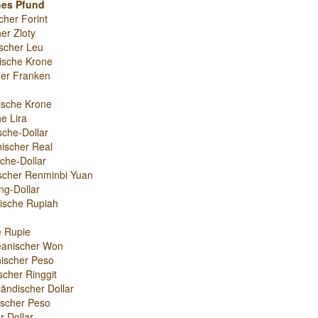
hes Pfund
cher Forint
er Zloty
scher Leu
ische Krone
er Franken
ische Krone
e Lira
sche-Dollar
nischer Real
che-Dollar
scher Renminbi Yuan
g-Dollar
ische Rupiah
e Rupie
eanischer Won
ischer Peso
scher Ringgit
ändischer Dollar
nischer Peso
r-Dollar