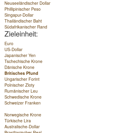
Neuseeländischer Dollar
Phillipinischer Peso
Singapur-Dollar
Thailändischer Baht
Südafrikanischer Rand
Zieleinheit:
Euro
US-Dollar
Japanischer Yen
Tschechische Krone
Dänische Krone
Britisches Pfund
Ungarischer Forint
Polnischer Zloty
Rumänischer Leu
Schwedische Krone
Schweizer Franken
Norwegische Krone
Türkische Lira
Australische-Dollar
Brasilianischer Real