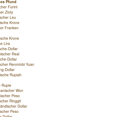
hes Pfund
cher Forint
er Zloty
scher Leu
ische Krone
er Franken
ische Krone
e Lira
sche-Dollar
nischer Real
che-Dollar
scher Renminbi Yuan
g-Dollar
ische Rupiah
e Rupie
eanischer Won
ischer Peso
scher Ringgit
ändischer Dollar
nischer Peso
r-Dollar