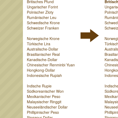
Britisches Pfund
Britisc
Ungarischer Forint
Ungaris
Polnischer Zloty
Polnisch
Rumänischer Leu
Rumäni
Schwedische Krone
Schwed
Schweizer Franken
Schweiz
Norwegische Krone
Norweg
Türkische Lira
Türkisch
Australische-Dollar
Australi
Brasilianischer Real
Brasilia
Kanadische-Dollar
Kanadis
Chinesischer Renminbi Yuan
Chinesi
Hongkong-Dollar
Hongkon
Indonesische Rupiah
Indones
Indische Rupie
Indisch
Südkoreanischer Won
Südkor
Mexikanischer Peso
Mexikan
Malaysischer Ringgit
Malaysi
Neuseeländischer Dollar
Neuseel
Phillipinischer Peso
Phillipi
Singapur-Dollar
Singapu