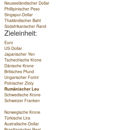
Neuseeländischer Dollar
Phillipinischer Peso
Singapur-Dollar
Thailändischer Baht
Südafrikanischer Rand
Zieleinheit:
Euro
US-Dollar
Japanischer Yen
Tschechische Krone
Dänische Krone
Britisches Pfund
Ungarischer Forint
Polnischer Zloty
Rumänischer Leu
Schwedische Krone
Schweizer Franken
Norwegische Krone
Türkische Lira
Australische-Dollar
Brasilianischer Real