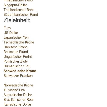
Phillipinischer Peso
Singapur-Dollar
Thailändischer Baht
Südafrikanischer Rand
Zieleinheit:
Euro
US-Dollar
Japanischer Yen
Tschechische Krone
Dänische Krone
Britisches Pfund
Ungarischer Forint
Polnischer Zloty
Rumänischer Leu
Schwedische Krone
Schweizer Franken
Norwegische Krone
Türkische Lira
Australische-Dollar
Brasilianischer Real
Kanadische-Dollar