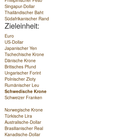
Phillipinischer Peso
Singapur-Dollar
Thailändischer Baht
Südafrikanischer Rand
Zieleinheit:
Euro
US-Dollar
Japanischer Yen
Tschechische Krone
Dänische Krone
Britisches Pfund
Ungarischer Forint
Polnischer Zloty
Rumänischer Leu
Schwedische Krone
Schweizer Franken
Norwegische Krone
Türkische Lira
Australische-Dollar
Brasilianischer Real
Kanadische-Dollar