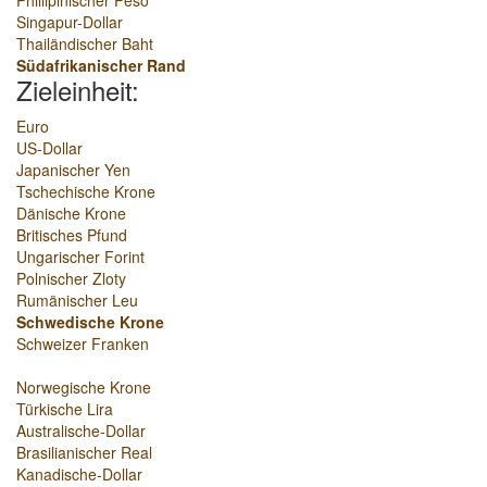
Phillipinischer Peso
Singapur-Dollar
Thailändischer Baht
Südafrikanischer Rand
Zieleinheit:
Euro
US-Dollar
Japanischer Yen
Tschechische Krone
Dänische Krone
Britisches Pfund
Ungarischer Forint
Polnischer Zloty
Rumänischer Leu
Schwedische Krone
Schweizer Franken
Norwegische Krone
Türkische Lira
Australische-Dollar
Brasilianischer Real
Kanadische-Dollar