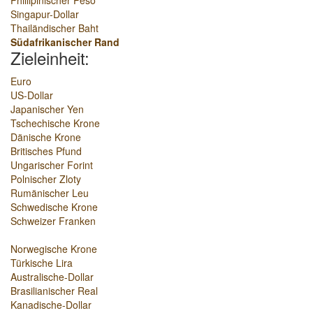
Phillipinischer Peso
Singapur-Dollar
Thailändischer Baht
Südafrikanischer Rand
Zieleinheit:
Euro
US-Dollar
Japanischer Yen
Tschechische Krone
Dänische Krone
Britisches Pfund
Ungarischer Forint
Polnischer Zloty
Rumänischer Leu
Schwedische Krone
Schweizer Franken
Norwegische Krone
Türkische Lira
Australische-Dollar
Brasilianischer Real
Kanadische-Dollar