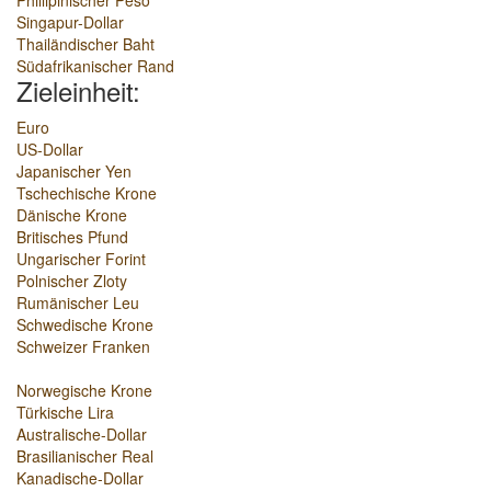
Phillipinischer Peso
Singapur-Dollar
Thailändischer Baht
Südafrikanischer Rand
Zieleinheit:
Euro
US-Dollar
Japanischer Yen
Tschechische Krone
Dänische Krone
Britisches Pfund
Ungarischer Forint
Polnischer Zloty
Rumänischer Leu
Schwedische Krone
Schweizer Franken
Norwegische Krone
Türkische Lira
Australische-Dollar
Brasilianischer Real
Kanadische-Dollar