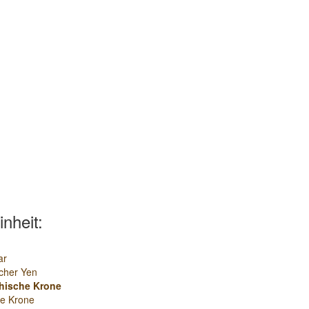
inheit:
ar
cher Yen
hische Krone
e Krone