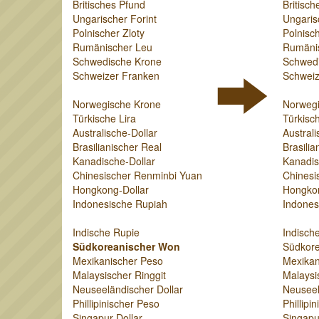
Britisches Pfund
Britisch
Ungarischer Forint
Ungaris
Polnischer Zloty
Polnisch
Rumänischer Leu
Rumäni
Schwedische Krone
Schwed
Schweizer Franken
Schweiz
Norwegische Krone
Norweg
Türkische Lira
Türkisch
Australische-Dollar
Australi
Brasilianischer Real
Brasilia
Kanadische-Dollar
Kanadis
Chinesischer Renminbi Yuan
Chinesi
Hongkong-Dollar
Hongkon
Indonesische Rupiah
Indones
Indische Rupie
Indisch
Südkoreanischer Won
Südkor
Mexikanischer Peso
Mexikan
Malaysischer Ringgit
Malaysi
Neuseeländischer Dollar
Neuseel
Phillipinischer Peso
Phillipi
Singapur-Dollar
Singapu