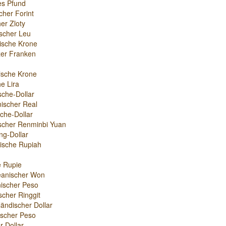
es Pfund
cher Forint
er Zloty
scher Leu
ische Krone
er Franken
ische Krone
e Lira
sche-Dollar
nischer Real
che-Dollar
scher Renminbi Yuan
g-Dollar
ische Rupiah
e Rupie
eanischer Won
ischer Peso
scher Ringgit
ändischer Dollar
nischer Peso
r-Dollar