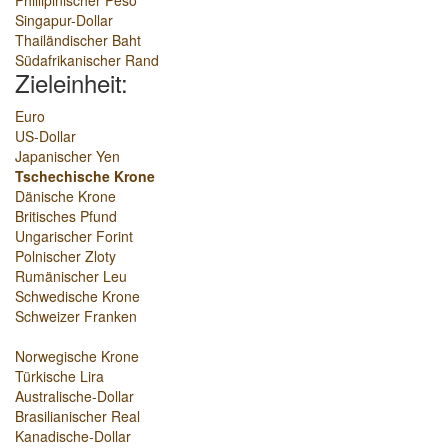
Phillipinischer Peso
Singapur-Dollar
Thailändischer Baht
Südafrikanischer Rand
Zieleinheit:
Euro
US-Dollar
Japanischer Yen
Tschechische Krone
Dänische Krone
Britisches Pfund
Ungarischer Forint
Polnischer Zloty
Rumänischer Leu
Schwedische Krone
Schweizer Franken
Norwegische Krone
Türkische Lira
Australische-Dollar
Brasilianischer Real
Kanadische-Dollar