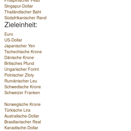
Phillipinischer Peso
Singapur-Dollar
Thailändischer Baht
Südafrikanischer Rand
Zieleinheit:
Euro
US-Dollar
Japanischer Yen
Tschechische Krone
Dänische Krone
Britisches Pfund
Ungarischer Forint
Polnischer Zloty
Rumänischer Leu
Schwedische Krone
Schweizer Franken
Norwegische Krone
Türkische Lira
Australische-Dollar
Brasilianischer Real
Kanadische-Dollar