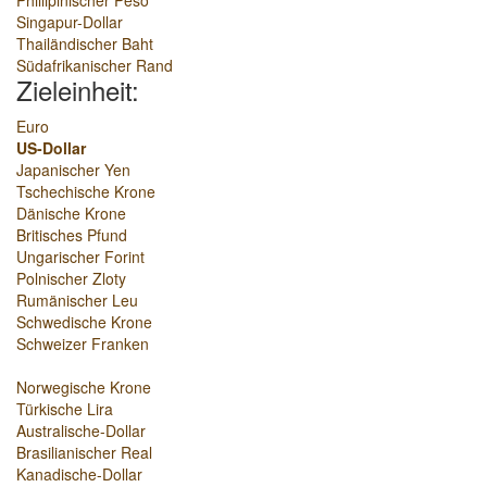
Phillipinischer Peso
Singapur-Dollar
Thailändischer Baht
Südafrikanischer Rand
Zieleinheit:
Euro
US-Dollar
Japanischer Yen
Tschechische Krone
Dänische Krone
Britisches Pfund
Ungarischer Forint
Polnischer Zloty
Rumänischer Leu
Schwedische Krone
Schweizer Franken
Norwegische Krone
Türkische Lira
Australische-Dollar
Brasilianischer Real
Kanadische-Dollar