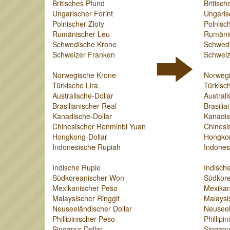
Britisches Pfund
Britisch
Ungarischer Forint
Ungaris
Polnischer Zloty
Polnisch
Rumänischer Leu
Rumäni
Schwedische Krone
Schwed
Schweizer Franken
Schweiz
Norwegische Krone
Norweg
Türkische Lira
Türkisch
Australische-Dollar
Australi
Brasilianischer Real
Brasilia
Kanadische-Dollar
Kanadis
Chinesischer Renminbi Yuan
Chinesi
Hongkong-Dollar
Hongkon
Indonesische Rupiah
Indones
Indische Rupie
Indisch
Südkoreanischer Won
Südkor
Mexikanischer Peso
Mexikan
Malaysischer Ringgit
Malaysi
Neuseeländischer Dollar
Neuseel
Phillipinischer Peso
Phillipi
Singapur-Dollar
Singapu