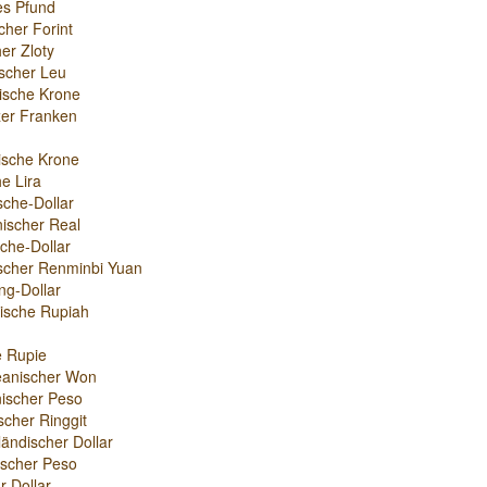
es Pfund
cher Forint
er Zloty
scher Leu
ische Krone
er Franken
ische Krone
e Lira
sche-Dollar
nischer Real
che-Dollar
scher Renminbi Yuan
g-Dollar
ische Rupiah
e Rupie
eanischer Won
ischer Peso
scher Ringgit
ändischer Dollar
nischer Peso
r-Dollar