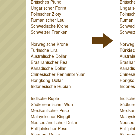
Britisches Pfund
Britisch
Ungarischer Forint
Ungaris
Polnischer Zloty
Polnisch
Rumänischer Leu
Rumäni
Schwedische Krone
Schwed
Schweizer Franken
Schweiz
Norwegische Krone
Norweg
Türkische Lira
Türkisc
Australische-Dollar
Australi
Brasilianischer Real
Brasilia
Kanadische-Dollar
Kanadis
Chinesischer Renminbi Yuan
Chinesi
Hongkong-Dollar
Hongkon
Indonesische Rupiah
Indones
Indische Rupie
Indisch
Südkoreanischer Won
Südkor
Mexikanischer Peso
Mexikan
Malaysischer Ringgit
Malaysi
Neuseeländischer Dollar
Neuseel
Phillipinischer Peso
Phillipi
Singapur-Dollar
Singapu