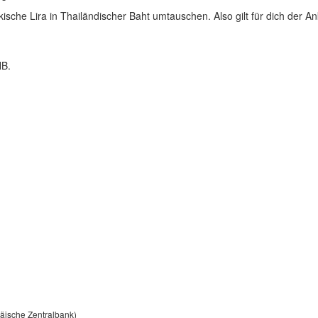
ische Lira in Thailändischer Baht umtauschen. Also gilt für dich der An
HB.
päische Zentralbank)