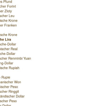
es Pfund
cher Forint
er Zloty
scher Leu
ische Krone
er Franken
ische Krone
he Lira
sche-Dollar
nischer Real
che-Dollar
scher Renminbi Yuan
g-Dollar
ische Rupiah
e Rupie
eanischer Won
ischer Peso
scher Ringgit
ändischer Dollar
nischer Peso
r-Dollar