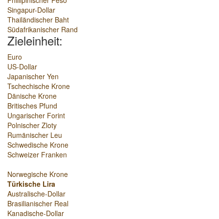
Phillipinischer Peso
Singapur-Dollar
Thailändischer Baht
Südafrikanischer Rand
Zieleinheit:
Euro
US-Dollar
Japanischer Yen
Tschechische Krone
Dänische Krone
Britisches Pfund
Ungarischer Forint
Polnischer Zloty
Rumänischer Leu
Schwedische Krone
Schweizer Franken
Norwegische Krone
Türkische Lira
Australische-Dollar
Brasilianischer Real
Kanadische-Dollar