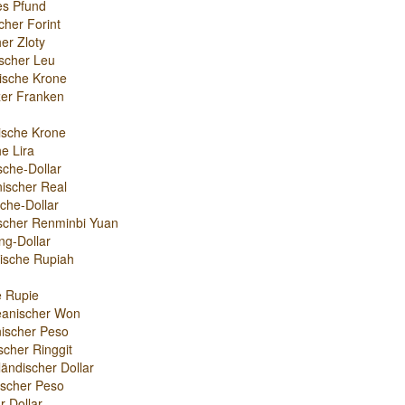
es Pfund
cher Forint
er Zloty
scher Leu
ische Krone
er Franken
ische Krone
e Lira
sche-Dollar
nischer Real
che-Dollar
scher Renminbi Yuan
g-Dollar
ische Rupiah
e Rupie
eanischer Won
ischer Peso
scher Ringgit
ändischer Dollar
nischer Peso
r-Dollar