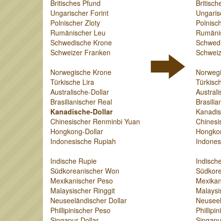
Britisches Pfund
Britisch
Ungarischer Forint
Ungaris
Polnischer Zloty
Polnisch
Rumänischer Leu
Rumäni
Schwedische Krone
Schwed
Schweizer Franken
Schweiz
Norwegische Krone
Norweg
Türkische Lira
Türkisch
Australische-Dollar
Australi
Brasilianischer Real
Brasilia
Kanadische-Dollar
Kanadis
Chinesischer Renminbi Yuan
Chinesi
Hongkong-Dollar
Hongkon
Indonesische Rupiah
Indones
Indische Rupie
Indisch
Südkoreanischer Won
Südkor
Mexikanischer Peso
Mexikan
Malaysischer Ringgit
Malaysi
Neuseeländischer Dollar
Neuseel
Phillipinischer Peso
Phillipi
Singapur-Dollar
Singapu