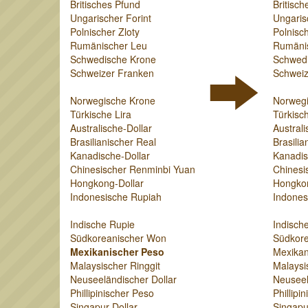
Britisches Pfund
Britisch
Ungarischer Forint
Ungaris
Polnischer Zloty
Polnisch
Rumänischer Leu
Rumäni
Schwedische Krone
Schwed
Schweizer Franken
Schweiz
Norwegische Krone
Norweg
Türkische Lira
Türkisch
Australische-Dollar
Australi
Brasilianischer Real
Brasilia
Kanadische-Dollar
Kanadis
Chinesischer Renminbi Yuan
Chinesi
Hongkong-Dollar
Hongkon
Indonesische Rupiah
Indones
Indische Rupie
Indisch
Südkoreanischer Won
Südkor
Mexikanischer Peso
Mexikan
Malaysischer Ringgit
Malaysi
Neuseeländischer Dollar
Neuseel
Phillipinischer Peso
Phillipi
Singapur-Dollar
Singapu