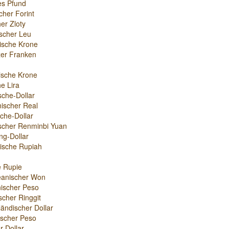
es Pfund
cher Forint
er Zloty
scher Leu
ische Krone
er Franken
ische Krone
e Lira
sche-Dollar
nischer Real
che-Dollar
scher Renminbi Yuan
g-Dollar
ische Rupiah
e Rupie
eanischer Won
ischer Peso
scher Ringgit
ändischer Dollar
nischer Peso
r-Dollar