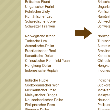
Britisches Pfund
Britisch
Ungarischer Forint
Ungaris
Polnischer Zloty
Polnisch
Rumänischer Leu
Rumäni
Schwedische Krone
Schwed
Schweizer Franken
Schweiz
Norwegische Krone
Norweg
Türkische Lira
Türkisch
Australische-Dollar
Australi
Brasilianischer Real
Brasilia
Kanadische-Dollar
Kanadis
Chinesischer Renminbi Yuan
Chinesi
Hongkong-Dollar
Hongkon
Indonesische Rupiah
Indones
Indische Rupie
Indisch
Südkoreanischer Won
Südkor
Mexikanischer Peso
Mexikan
Malaysischer Ringgit
Malaysi
Neuseeländischer Dollar
Neuseel
Phillipinischer Peso
Phillipi
Singapur-Dollar
Singapu