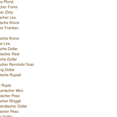
es Pfund
cher Forint
er Zloty
scher Leu
ische Krone
er Franken
ische Krone
e Lira
sche-Dollar
nischer Real
che-Dollar
scher Renminbi Yuan
g-Dollar
ische Rupiah
e Rupie
eanischer Won
ischer Peso
scher Ringgit
ändischer Dollar
nischer Peso
r-Dollar