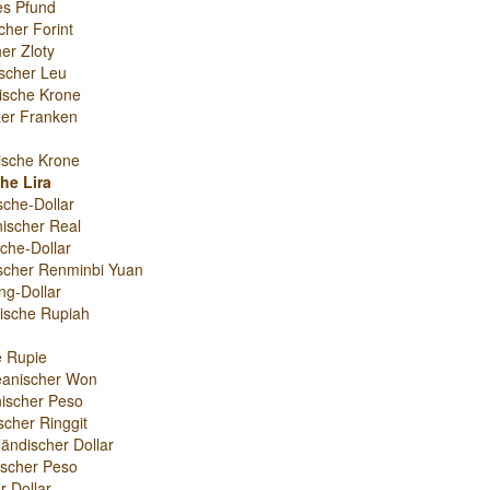
es Pfund
cher Forint
er Zloty
scher Leu
ische Krone
er Franken
ische Krone
he Lira
sche-Dollar
nischer Real
che-Dollar
scher Renminbi Yuan
g-Dollar
ische Rupiah
e Rupie
eanischer Won
ischer Peso
scher Ringgit
ändischer Dollar
nischer Peso
r-Dollar