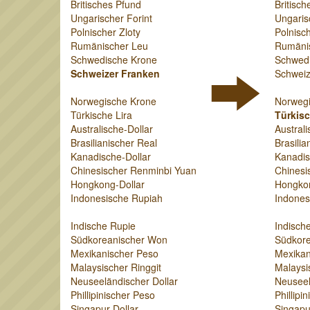
Britisches Pfund
Britisch
Ungarischer Forint
Ungaris
Polnischer Zloty
Polnisch
Rumänischer Leu
Rumäni
Schwedische Krone
Schwed
Schweizer Franken
Schweiz
Norwegische Krone
Norweg
Türkische Lira
Türkisc
Australische-Dollar
Australi
Brasilianischer Real
Brasilia
Kanadische-Dollar
Kanadis
Chinesischer Renminbi Yuan
Chinesi
Hongkong-Dollar
Hongkon
Indonesische Rupiah
Indones
Indische Rupie
Indisch
Südkoreanischer Won
Südkor
Mexikanischer Peso
Mexikan
Malaysischer Ringgit
Malaysi
Neuseeländischer Dollar
Neuseel
Phillipinischer Peso
Phillipi
Singapur-Dollar
Singapu