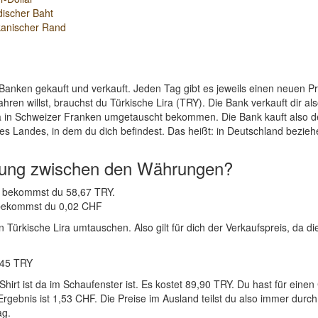
discher Baht
kanischer Rand
Banken gekauft und verkauft. Jeden Tag gibt es jeweils einen neuen 
ren willst, brauchst du Türkische Lira (TRY). Die Bank verkauft dir a
ra in Schweizer Franken umgetauscht bekommen. Die Bank kauft also de
es Landes, in dem du dich befindest. Das heißt: in Deutschland bezieh
nung zwischen den Währungen?
HF bekommst du 58,67 TRY.
Y bekommst du 0,02 CHF
ürkische Lira umtauschen. Also gilt für dich der Verkaufspreis, da die
,45 TRY
Shirt ist da im Schaufenster ist. Es kostet 89,90 TRY. Du hast für ei
ebnis ist 1,53 CHF. Die Preise im Ausland teilst du also immer durch 
ag.