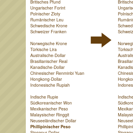
Britisches Pfund
Britisch
Ungarischer Forint
Ungaris
Polnischer Zloty
Polnisch
Rumänischer Leu
Rumäni
Schwedische Krone
Schwed
Schweizer Franken
Schweiz
Norwegische Krone
Norweg
Türkische Lira
Türkisch
Australische-Dollar
Australi
Brasilianischer Real
Brasilia
Kanadische-Dollar
Kanadis
Chinesischer Renminbi Yuan
Chinesi
Hongkong-Dollar
Hongkon
Indonesische Rupiah
Indones
Indische Rupie
Indisch
Südkoreanischer Won
Südkor
Mexikanischer Peso
Mexikan
Malaysischer Ringgit
Malaysi
Neuseeländischer Dollar
Neuseel
Phillipinischer Peso
Phillipi
Singapur-Dollar
Singapu