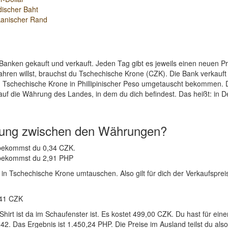
discher Baht
kanischer Rand
Banken gekauft und verkauft. Jeden Tag gibt es jeweils einen neuen 
ahren willst, brauchst du Tschechische Krone (CZK). Die Bank verkauf
n Tschechische Krone in Phillipinischer Peso umgetauscht bekommen. D
auf die Währung des Landes, in dem du dich befindest. Das heißt: in 
nung zwischen den Währungen?
P bekommst du 0,34 CZK.
K bekommst du 2,91 PHP
 in Tschechische Krone umtauschen. Also gilt für dich der Verkaufsprei
,41 CZK
-Shirt ist da im Schaufenster ist. Es kostet 499,00 CZK. Du hast fü
2. Das Ergebnis ist 1.450,24 PHP. Die Preise im Ausland teilst du als