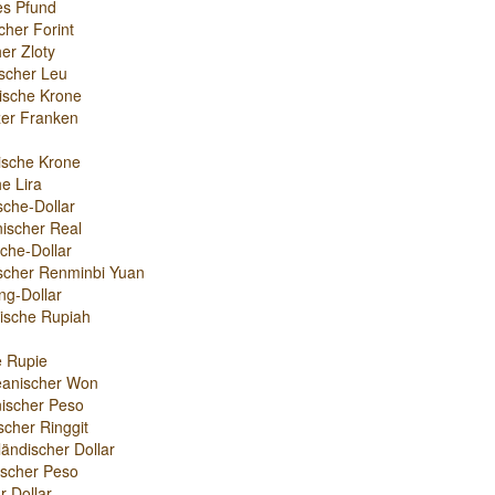
es Pfund
cher Forint
er Zloty
scher Leu
ische Krone
er Franken
ische Krone
e Lira
sche-Dollar
nischer Real
che-Dollar
scher Renminbi Yuan
g-Dollar
ische Rupiah
e Rupie
eanischer Won
ischer Peso
scher Ringgit
ändischer Dollar
nischer Peso
r-Dollar