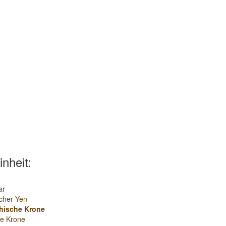
inheit:
ar
cher Yen
hische Krone
e Krone