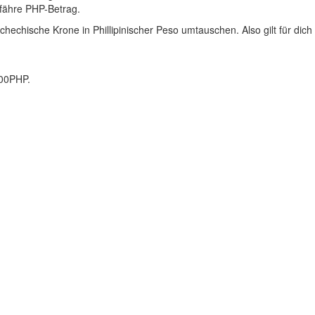
gefähre PHP-Betrag.
hechische Krone in Phillipinischer Peso umtauschen. Also gilt für dic
,00PHP.