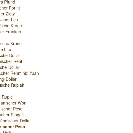
es Pfund
cher Forint
er Zloty
scher Leu
ische Krone
er Franken
ische Krone
e Lira
sche-Dollar
nischer Real
che-Dollar
scher Renminbi Yuan
g-Dollar
ische Rupiah
e Rupie
eanischer Won
ischer Peso
scher Ringgit
ändischer Dollar
inischer Peso
r-Dollar