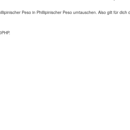
ipinischer Peso in Phillipinischer Peso umtauschen. Also gilt für dich 
00PHP.