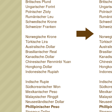
Britisches Pfund
Britisch
Ungarischer Forint
Ungaris
Polnischer Zloty
Polnisch
Rumänischer Leu
Rumäni
Schwedische Krone
Schwed
Schweizer Franken
Schweiz
Norwegische Krone
Norweg
Türkische Lira
Türkisch
Australische-Dollar
Australi
Brasilianischer Real
Brasilia
Kanadische-Dollar
Kanadis
Chinesischer Renminbi Yuan
Chinesi
Hongkong-Dollar
Hongkon
Indonesische Rupiah
Indones
Indische Rupie
Indisch
Südkoreanischer Won
Südkor
Mexikanischer Peso
Mexikan
Malaysischer Ringgit
Malaysi
Neuseeländischer Dollar
Neuseel
Phillipinischer Peso
Phillip
Singapur-Dollar
Singapu