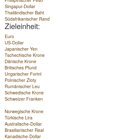
Phillipinischer Peso
Singapur-Dollar
Thailändischer Baht
Südafrikanischer Rand
Zieleinheit:
Euro
US-Dollar
Japanischer Yen
Tschechische Krone
Dänische Krone
Britisches Pfund
Ungarischer Forint
Polnischer Zloty
Rumänischer Leu
Schwedische Krone
Schweizer Franken
Norwegische Krone
Türkische Lira
Australische-Dollar
Brasilianischer Real
Kanadische-Dollar