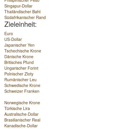
Phillipinischer Peso
Singapur-Dollar
Thailändischer Baht
Südafrikanischer Rand
Zieleinheit:
Euro
US-Dollar
Japanischer Yen
Tschechische Krone
Dänische Krone
Britisches Pfund
Ungarischer Forint
Polnischer Zloty
Rumänischer Leu
Schwedische Krone
Schweizer Franken
Norwegische Krone
Türkische Lira
Australische-Dollar
Brasilianischer Real
Kanadische-Dollar