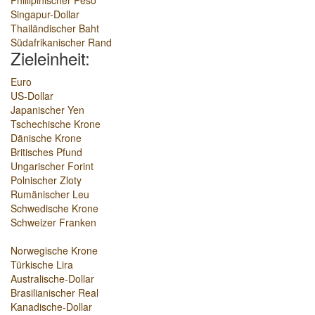
Phillipinischer Peso
Singapur-Dollar
Thailändischer Baht
Südafrikanischer Rand
Zieleinheit:
Euro
US-Dollar
Japanischer Yen
Tschechische Krone
Dänische Krone
Britisches Pfund
Ungarischer Forint
Polnischer Zloty
Rumänischer Leu
Schwedische Krone
Schweizer Franken
Norwegische Krone
Türkische Lira
Australische-Dollar
Brasilianischer Real
Kanadische-Dollar