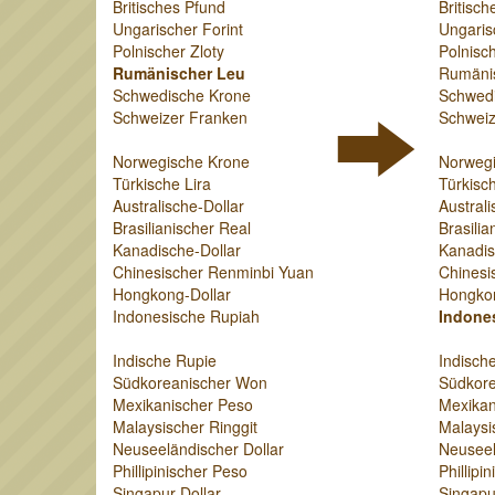
Britisches Pfund
Britisch
Ungarischer Forint
Ungaris
Polnischer Zloty
Polnisch
Rumänischer Leu
Rumäni
Schwedische Krone
Schwed
Schweizer Franken
Schweiz
Norwegische Krone
Norweg
Türkische Lira
Türkisch
Australische-Dollar
Australi
Brasilianischer Real
Brasilia
Kanadische-Dollar
Kanadis
Chinesischer Renminbi Yuan
Chinesi
Hongkong-Dollar
Hongkon
Indonesische Rupiah
Indone
Indische Rupie
Indisch
Südkoreanischer Won
Südkor
Mexikanischer Peso
Mexikan
Malaysischer Ringgit
Malaysi
Neuseeländischer Dollar
Neuseel
Phillipinischer Peso
Phillipi
Singapur-Dollar
Singapu