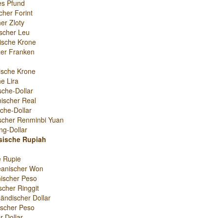
es Pfund
cher Forint
er Zloty
scher Leu
ische Krone
er Franken
ische Krone
e Lira
sche-Dollar
nischer Real
che-Dollar
scher Renminbi Yuan
g-Dollar
sische Rupiah
e Rupie
eanischer Won
ischer Peso
scher Ringgit
ändischer Dollar
nischer Peso
r-Dollar