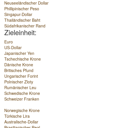
Neuseeländischer Dollar
Phillipinischer Peso
Singapur-Dollar
Thailändischer Baht
Südafrikanischer Rand
Zieleinheit:
Euro
US-Dollar
Japanischer Yen
Tschechische Krone
Dänische Krone
Britisches Pfund
Ungarischer Forint
Polnischer Zloty
Rumänischer Leu
Schwedische Krone
Schweizer Franken
Norwegische Krone
Türkische Lira
Australische-Dollar
Brasilianischer Real