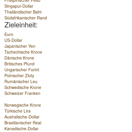
Phillipinischer Peso
Singapur-Dollar
Thailändischer Baht
Südafrikanischer Rand
Zieleinheit:
Euro
US-Dollar
Japanischer Yen
Tschechische Krone
Dänische Krone
Britisches Pfund
Ungarischer Forint
Polnischer Zloty
Rumänischer Leu
Schwedische Krone
Schweizer Franken
Norwegische Krone
Türkische Lira
Australische-Dollar
Brasilianischer Real
Kanadische-Dollar