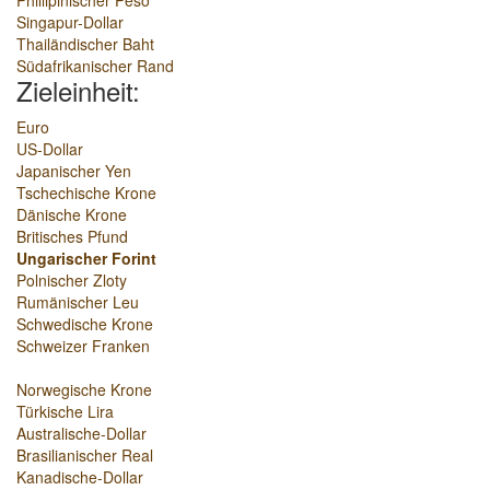
Phillipinischer Peso
Singapur-Dollar
Thailändischer Baht
Südafrikanischer Rand
Zieleinheit:
Euro
US-Dollar
Japanischer Yen
Tschechische Krone
Dänische Krone
Britisches Pfund
Ungarischer Forint
Polnischer Zloty
Rumänischer Leu
Schwedische Krone
Schweizer Franken
Norwegische Krone
Türkische Lira
Australische-Dollar
Brasilianischer Real
Kanadische-Dollar