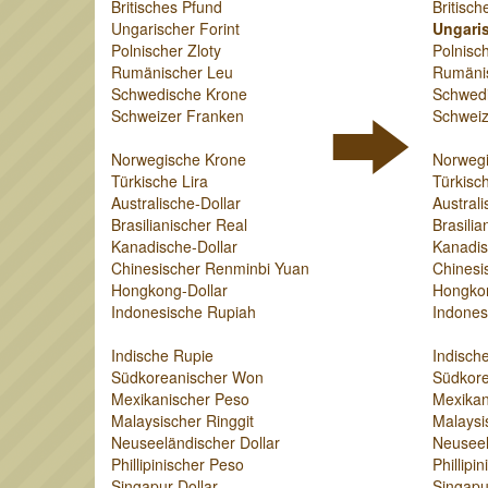
Britisches Pfund
Britisch
Ungarischer Forint
Ungaris
Polnischer Zloty
Polnisch
Rumänischer Leu
Rumäni
Schwedische Krone
Schwed
Schweizer Franken
Schweiz
Norwegische Krone
Norweg
Türkische Lira
Türkisch
Australische-Dollar
Australi
Brasilianischer Real
Brasilia
Kanadische-Dollar
Kanadis
Chinesischer Renminbi Yuan
Chinesi
Hongkong-Dollar
Hongkon
Indonesische Rupiah
Indones
Indische Rupie
Indisch
Südkoreanischer Won
Südkor
Mexikanischer Peso
Mexikan
Malaysischer Ringgit
Malaysi
Neuseeländischer Dollar
Neuseel
Phillipinischer Peso
Phillipi
Singapur-Dollar
Singapu