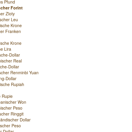
es Pfund
cher Forint
er Zloty
scher Leu
ische Krone
er Franken
ische Krone
e Lira
sche-Dollar
nischer Real
che-Dollar
scher Renminbi Yuan
g-Dollar
ische Rupiah
e Rupie
eanischer Won
ischer Peso
scher Ringgit
ändischer Dollar
nischer Peso
r-Dollar