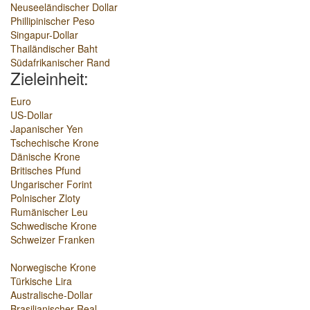
Neuseeländischer Dollar
Phillipinischer Peso
Singapur-Dollar
Thailändischer Baht
Südafrikanischer Rand
Zieleinheit:
Euro
US-Dollar
Japanischer Yen
Tschechische Krone
Dänische Krone
Britisches Pfund
Ungarischer Forint
Polnischer Zloty
Rumänischer Leu
Schwedische Krone
Schweizer Franken
Norwegische Krone
Türkische Lira
Australische-Dollar
Brasilianischer Real