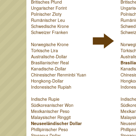
Britisches Pfund
Britisch
Ungarischer Forint
Ungaris
Polnischer Zloty
Polnisch
Rumänischer Leu
Rumäni
Schwedische Krone
Schwed
Schweizer Franken
Schweiz
Norwegische Krone
Norweg
Türkische Lira
Türkisch
Australische-Dollar
Australi
Brasilianischer Real
Brasili
Kanadische-Dollar
Kanadis
Chinesischer Renminbi Yuan
Chinesi
Hongkong-Dollar
Hongkon
Indonesische Rupiah
Indones
Indische Rupie
Indisch
Südkoreanischer Won
Südkor
Mexikanischer Peso
Mexikan
Malaysischer Ringgit
Malaysi
Neuseeländischer Dollar
Neuseel
Phillipinischer Peso
Phillipi
Singapur-Dollar
Singapu