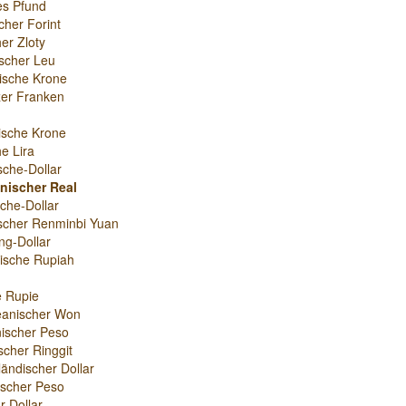
es Pfund
cher Forint
er Zloty
scher Leu
ische Krone
er Franken
ische Krone
e Lira
sche-Dollar
anischer Real
che-Dollar
scher Renminbi Yuan
g-Dollar
ische Rupiah
e Rupie
eanischer Won
ischer Peso
scher Ringgit
ändischer Dollar
nischer Peso
r-Dollar