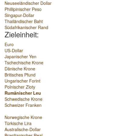
Neuseeländischer Dollar
Phillipinischer Peso
Singapur-Dollar
Thailändischer Baht
Südafrikanischer Rand
Zieleinheit:
Euro
US-Dollar
Japanischer Yen
Tschechische Krone
Dänische Krone
Britisches Pfund
Ungarischer Forint
Polnischer Zloty
Rumänischer Leu
Schwedische Krone
Schweizer Franken
Norwegische Krone
Türkische Lira
Australische-Dollar
Brasilianischer Real