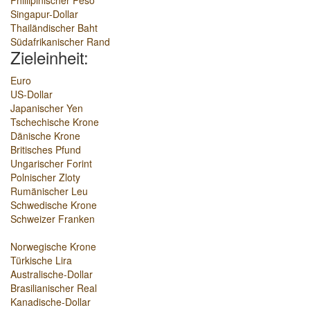
Phillipinischer Peso
Singapur-Dollar
Thailändischer Baht
Südafrikanischer Rand
Zieleinheit:
Euro
US-Dollar
Japanischer Yen
Tschechische Krone
Dänische Krone
Britisches Pfund
Ungarischer Forint
Polnischer Zloty
Rumänischer Leu
Schwedische Krone
Schweizer Franken
Norwegische Krone
Türkische Lira
Australische-Dollar
Brasilianischer Real
Kanadische-Dollar