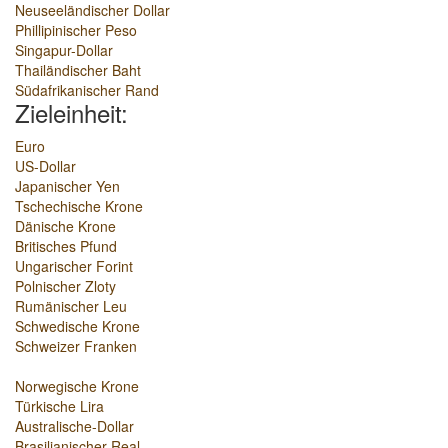
Neuseeländischer Dollar
Phillipinischer Peso
Singapur-Dollar
Thailändischer Baht
Südafrikanischer Rand
Zieleinheit:
Euro
US-Dollar
Japanischer Yen
Tschechische Krone
Dänische Krone
Britisches Pfund
Ungarischer Forint
Polnischer Zloty
Rumänischer Leu
Schwedische Krone
Schweizer Franken
Norwegische Krone
Türkische Lira
Australische-Dollar
Brasilianischer Real