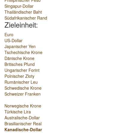
Phillipinischer Peso
Singapur-Dollar
Thailändischer Baht
Südafrikanischer Rand
Zieleinheit:
Euro
US-Dollar
Japanischer Yen
Tschechische Krone
Dänische Krone
Britisches Pfund
Ungarischer Forint
Polnischer Zloty
Rumänischer Leu
Schwedische Krone
Schweizer Franken
Norwegische Krone
Türkische Lira
Australische-Dollar
Brasilianischer Real
Kanadische-Dollar