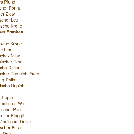
es Pfund
cher Forint
er Zloty
scher Leu
ische Krone
zer Franken
ische Krone
e Lira
sche-Dollar
nischer Real
che-Dollar
scher Renminbi Yuan
g-Dollar
ische Rupiah
e Rupie
eanischer Won
ischer Peso
scher Ringgit
ändischer Dollar
nischer Peso
r-Dollar