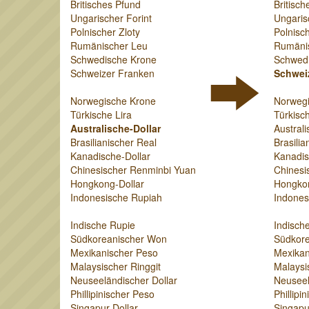
Britisches Pfund
Britisch
Ungarischer Forint
Ungaris
Polnischer Zloty
Polnisch
Rumänischer Leu
Rumäni
Schwedische Krone
Schwed
Schweizer Franken
Schwei
Norwegische Krone
Norweg
Türkische Lira
Türkisch
Australische-Dollar
Australi
Brasilianischer Real
Brasilia
Kanadische-Dollar
Kanadis
Chinesischer Renminbi Yuan
Chinesi
Hongkong-Dollar
Hongkon
Indonesische Rupiah
Indones
Indische Rupie
Indisch
Südkoreanischer Won
Südkor
Mexikanischer Peso
Mexikan
Malaysischer Ringgit
Malaysi
Neuseeländischer Dollar
Neuseel
Phillipinischer Peso
Phillipi
Singapur-Dollar
Singapu