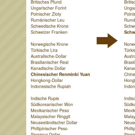
Britisches Pfund
Briti
Ungarischer Forint
Ungar
Polnischer Zloty
Polni
Rumänischer Leu
Rumä
Schwedische Krone
Schw
Schweizer Franken
Schw
Norwegische Krone
Norw
Türkische Lira
Türki
Australische-Dollar
Austr
Brasilianischer Real
Brasi
Kanadische-Dollar
Kanad
Chinesischer Renminbi Yuan
Chine
Hongkong-Dollar
Hongk
Indonesische Rupiah
Indon
Indische Rupie
Indis
Südkoreanischer Won
Südk
Mexikanischer Peso
Mexik
Malaysischer Ringgit
Malay
Neuseeländischer Dollar
Neuse
Phillipinischer Peso
Phill
Singapur-Dollar
Singa