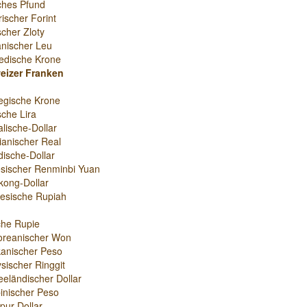
sches Pfund
ischer Forint
scher Zloty
nischer Leu
edische Krone
eizer Franken
egische Krone
sche Lira
alische-Dollar
lianischer Real
ische-Dollar
sischer Renminbi Yuan
ong-Dollar
esische Rupiah
che Rupie
oreanischer Won
anischer Peso
sischer Ringgit
eländischer Dollar
ipinischer Peso
pur-Dollar