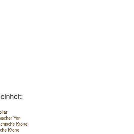
leinheit:
llar
ischer Yen
chische Krone
sche Krone