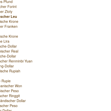
es Pfund
cher Forint
er Zloty
scher Leu
ische Krone
er Franken
ische Krone
e Lira
sche-Dollar
nischer Real
che-Dollar
scher Renminbi Yuan
g-Dollar
ische Rupiah
e Rupie
eanischer Won
ischer Peso
scher Ringgit
ändischer Dollar
nischer Peso
r-Dollar