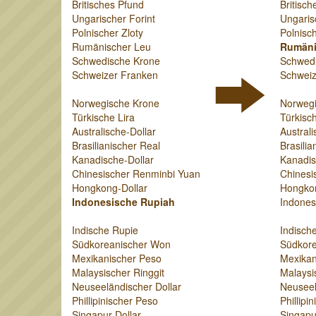
Britisches Pfund
Britisch
Ungarischer Forint
Ungaris
Polnischer Zloty
Polnisch
Rumänischer Leu
Rumäni
Schwedische Krone
Schwed
Schweizer Franken
Schweiz
Norwegische Krone
Norweg
Türkische Lira
Türkisch
Australische-Dollar
Australi
Brasilianischer Real
Brasilia
Kanadische-Dollar
Kanadis
Chinesischer Renminbi Yuan
Chinesi
Hongkong-Dollar
Hongkon
Indonesische Rupiah
Indones
Indische Rupie
Indisch
Südkoreanischer Won
Südkor
Mexikanischer Peso
Mexikan
Malaysischer Ringgit
Malaysi
Neuseeländischer Dollar
Neuseel
Phillipinischer Peso
Phillipi
Singapur-Dollar
Singapu