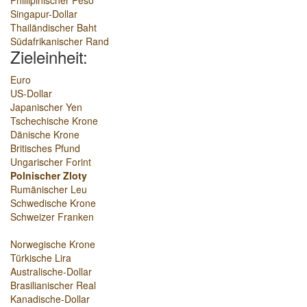
Phillipinischer Peso
Singapur-Dollar
Thailändischer Baht
Südafrikanischer Rand
Zieleinheit:
Euro
US-Dollar
Japanischer Yen
Tschechische Krone
Dänische Krone
Britisches Pfund
Ungarischer Forint
Polnischer Zloty
Rumänischer Leu
Schwedische Krone
Schweizer Franken
Norwegische Krone
Türkische Lira
Australische-Dollar
Brasilianischer Real
Kanadische-Dollar