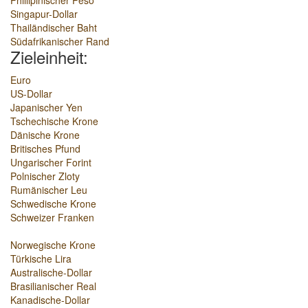
Phillipinischer Peso
Singapur-Dollar
Thailändischer Baht
Südafrikanischer Rand
Zieleinheit:
Euro
US-Dollar
Japanischer Yen
Tschechische Krone
Dänische Krone
Britisches Pfund
Ungarischer Forint
Polnischer Zloty
Rumänischer Leu
Schwedische Krone
Schweizer Franken
Norwegische Krone
Türkische Lira
Australische-Dollar
Brasilianischer Real
Kanadische-Dollar