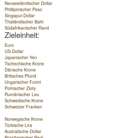
Neuseeländischer Dollar
Phillipinischer Peso
Singapur-Dollar
Thailändischer Baht
Südafrikanischer Rand
Zieleinheit:
Euro
US-Dollar
Japanischer Yen
Tschechische Krone
Dänische Krone
Britisches Pfund
Ungarischer Forint
Polnischer Zloty
Rumänischer Leu
Schwedische Krone
Schweizer Franken
Norwegische Krone
Türkische Lira
Australische-Dollar
Brasilianischer Real