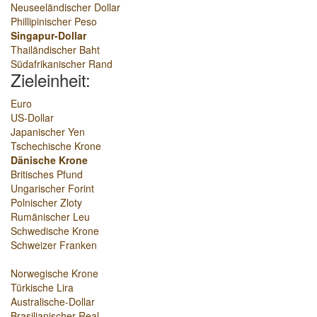
Neuseeländischer Dollar
Phillipinischer Peso
Singapur-Dollar
Thailändischer Baht
Südafrikanischer Rand
Zieleinheit:
Euro
US-Dollar
Japanischer Yen
Tschechische Krone
Dänische Krone
Britisches Pfund
Ungarischer Forint
Polnischer Zloty
Rumänischer Leu
Schwedische Krone
Schweizer Franken
Norwegische Krone
Türkische Lira
Australische-Dollar
Brasilianischer Real