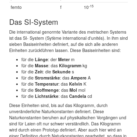
-15
femto
f
10
Das SI-System
Die international genormte Variante des metrischen Systems
ist das SI- System (Sytème international d'unités). In ihm sind
sieben Basiseinheiten definiert, auf die sich alle anderen
Einheiten zurückführen lassen. Diese Basiseinheiten sind:
für die
Länge
: der
Meter
m
für die
Masse
: das
Kilogramm
kg
für die
Zeit
: die
Sekunde
s
für die
Stromstärke
: das
Ampere
A
für die
Temperatur
: das
Kelvin
K
für die
Stoffmenge
: das
Mol
mol
für die
Lichtstärke
: das
Candela
cd
Diese Einheiten sind, bis auf das Kilogramm, durch
unveränderliche Naturkonstanten definiert. Diese
Naturkonstanten beruhen auf physikalischen Vorgängen und
sind für Laien oft nur schwer verständlich. Das Kilogramm
wird durch einen Prototyp definiert. Aber auch hier wird an
einer Definition durch Naturkonstanten gearbeitet, so dass in