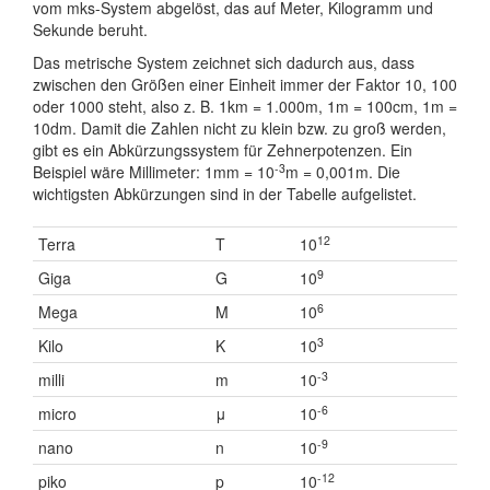
vom mks-System abgelöst, das auf Meter, Kilogramm und
Sekunde beruht.
Das metrische System zeichnet sich dadurch aus, dass
zwischen den Größen einer Einheit immer der Faktor 10, 100
oder 1000 steht, also z. B. 1km = 1.000m, 1m = 100cm, 1m =
10dm. Damit die Zahlen nicht zu klein bzw. zu groß werden,
gibt es ein Abkürzungssystem für Zehnerpotenzen. Ein
-3
Beispiel wäre Millimeter: 1mm = 10
m = 0,001m. Die
wichtigsten Abkürzungen sind in der Tabelle aufgelistet.
12
Terra
T
10
9
Giga
G
10
6
Mega
M
10
3
Kilo
K
10
-3
milli
m
10
-6
micro
μ
10
-9
nano
n
10
-12
piko
p
10